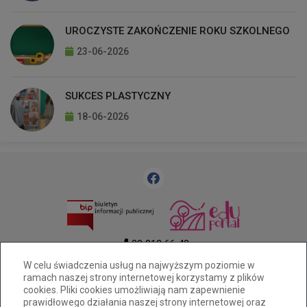
UROCZYSTE ZAKOŃCZENIE ROKU SZKOLNEGO
23-06-2026
SUKCES PLASTYCZNY
18-06-2026
33 812 66 43
sekretariat@bielskobialasp31.onmicrosoft.com
W celu świadczenia usług na najwyższym poziomie w
ramach naszej strony internetowej korzystamy z plików
ul.Zapłocie Duże 1, Bielsko-Biała 43-300
cookies. Pliki cookies umożliwiają nam zapewnienie
Deklaracja dostępności
prawidłowego działania naszej strony internetowej oraz