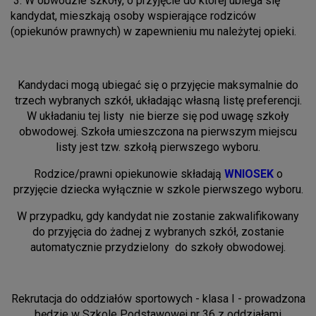
3.
W obwodzie szkoły, o przyjęcie do której ubiega się
kandydat, mieszkają osoby wspierające rodziców
(opiekunów prawnych) w zapewnieniu mu należytej opieki.
Kandydaci mogą ubiegać się o przyjęcie maksymalnie do
trzech wybranych szkół, układając własną listę preferencji.
W układaniu tej listy nie bierze się pod uwagę szkoły
obwodowej. Szkoła umieszczona na pierwszym miejscu
listy jest tzw. szkołą pierwszego wyboru.
Rodzice/prawni opiekunowie składają
WNIOSEK
o
przyjęcie dziecka wyłącznie w szkole pierwszego wyboru.
W przypadku, gdy kandydat nie zostanie zakwalifikowany
do przyjęcia do żadnej z wybranych szkół, zostanie
automatycznie przydzielony do szkoły obwodowej.
Rekrutacja do oddziałów sportowych - klasa I - prowadzona
będzie w Szkole Podstawowej nr 36 z oddziałami